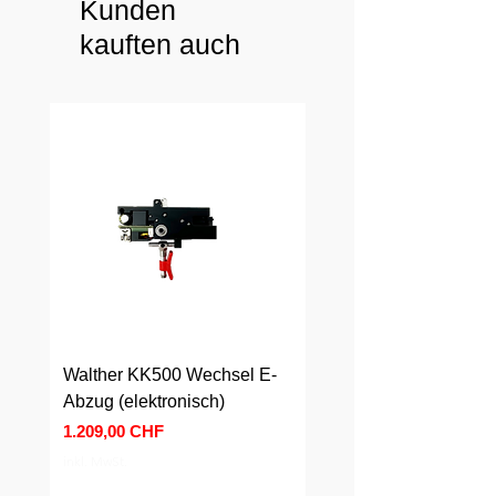
Kunden
kauften auch
Walther KK500 Wechsel E-
Walther KK500 Wechs
Abzug (elektronisch)
Abzug (mechanisch)
Preis
Preis
1.209,00 CHF
589,00 CHF
inkl. MwSt.
inkl. MwSt.