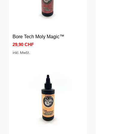
Bore Tech Moly Magic™
Preis
29,90 CHF
inkl. MwSt.