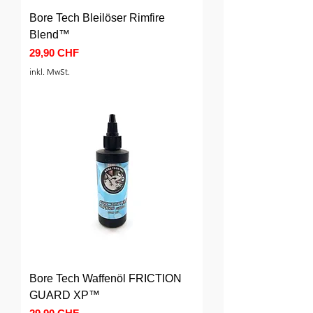
Bore Tech Bleilöser Rimfire
Blend™
Preis
29,90 CHF
inkl. MwSt.
Bore Tech Waffenöl FRICTION
GUARD XP™
Preis