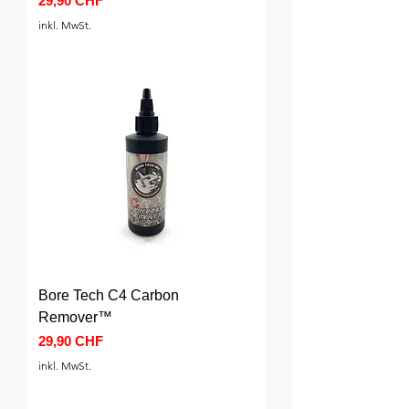
29,90 CHF
inkl. MwSt.
Bore Tech C4 Carbon
Remover™
Preis
29,90 CHF
inkl. MwSt.