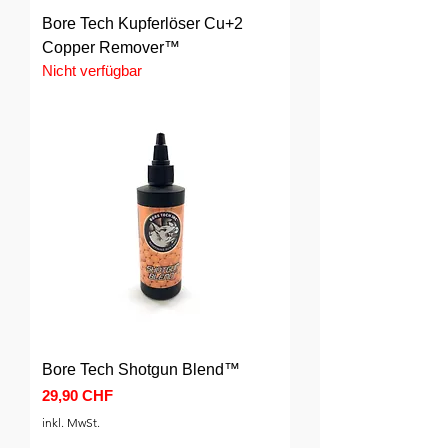
Bore Tech Kupferlöser Cu+2
Copper Remover™
Nicht verfügbar
Bore Tech Shotgun Blend™
Preis
29,90 CHF
inkl. MwSt.