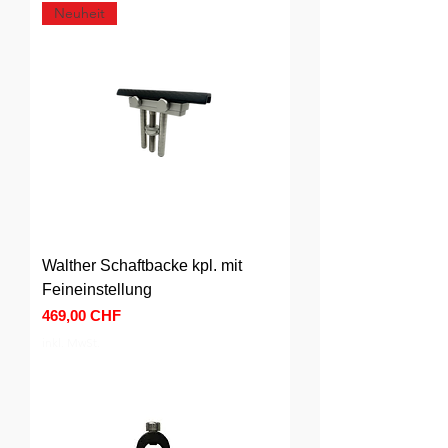
Neuheit
Walther Schaftbacke kpl. mit
Feineinstellung
Preis
469,00 CHF
inkl. MwSt.