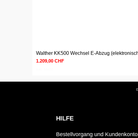
Walther KK500 Wechsel E-Abzug (elektronisc
Preis
1.209,00 CHF
inkl. MwSt.
D
HILFE
Bestellvorgang und Kundenkonto