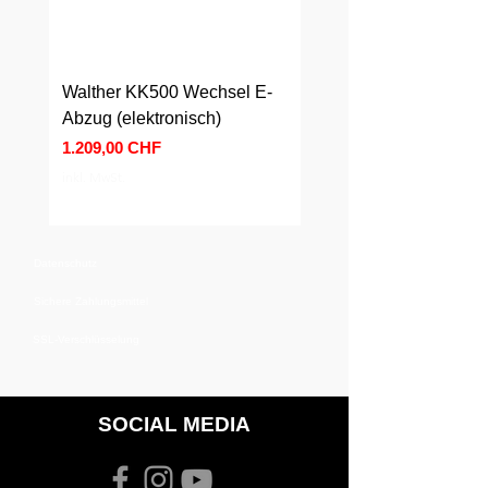
Walther KK500 Wechsel E-
Walther KK500 Wechs
Abzug (elektronisch)
Abzug (mechanisch)
Preis
Preis
1.209,00 CHF
589,00 CHF
inkl. MwSt.
inkl. MwSt.
Datenschutz
Sichere Zahlungsmittel
SSL-Verschlüsselung
SOCIAL MEDIA