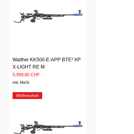
Walther KK500-E-APP BTE² XP
X-LIGHT RE M
Preis
5.999,00 CHF
inkl. MwSt.
Weltneuheit