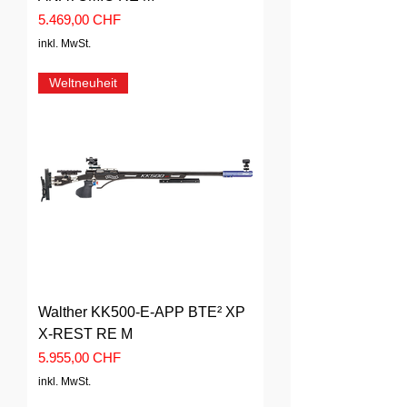
Preis
5.469,00 CHF
inkl. MwSt.
Weltneuheit
Walther KK500-E-APP BTE² XP
X-REST RE M
Preis
5.955,00 CHF
inkl. MwSt.