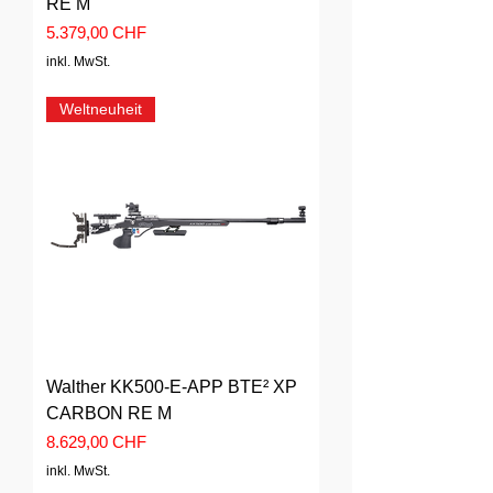
RE M
Preis
5.379,00 CHF
inkl. MwSt.
Weltneuheit
Walther KK500-E-APP BTE² XP
CARBON RE M
Preis
8.629,00 CHF
inkl. MwSt.