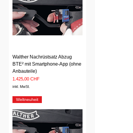
Walther Nachrüstsatz Abzug
BTE² mit Smartphone-App (ohne
Anbauteile)
Preis
1.425,00 CHF
inkl. MwSt.
Weltneuheit