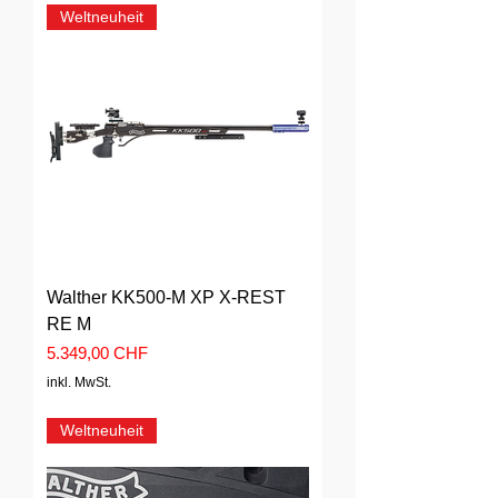
Weltneuheit
Walther KK500-M XP X-REST
RE M
Preis
5.349,00 CHF
inkl. MwSt.
Weltneuheit