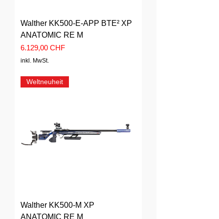
Walther KK500-E-APP BTE² XP
ANATOMIC RE M
Preis
6.129,00 CHF
inkl. MwSt.
Weltneuheit
Walther KK500-M XP
ANATOMIC RE M