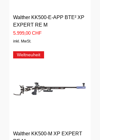
Walther KK500-E-APP BTE² XP
EXPERT RE M
Preis
5.999,00 CHF
inkl. MwSt.
Weltneuheit
Walther KK500-M XP EXPERT