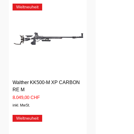
Weltneuheit
Walther KK500-M XP CARBON
RE M
Preis
8.049,00 CHF
inkl. MwSt.
Weltneuheit