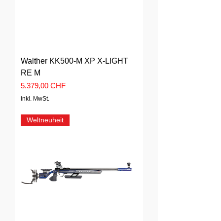
Walther KK500-M XP X-LIGHT
RE M
Preis
5.379,00 CHF
inkl. MwSt.
Weltneuheit