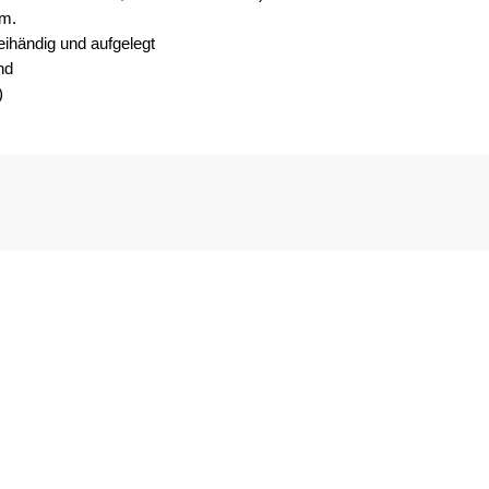
mm.
reihändig und aufgelegt
nd
)