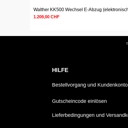
Walther KK500 Wechsel E-Abzug (elektronisc
Preis
1.209,00 CHF
inkl. MwSt.
D
HILFE
Bestellvorgang und Kundenkonto
Gutscheincode einlösen
Lieferbedingungen und Versandk