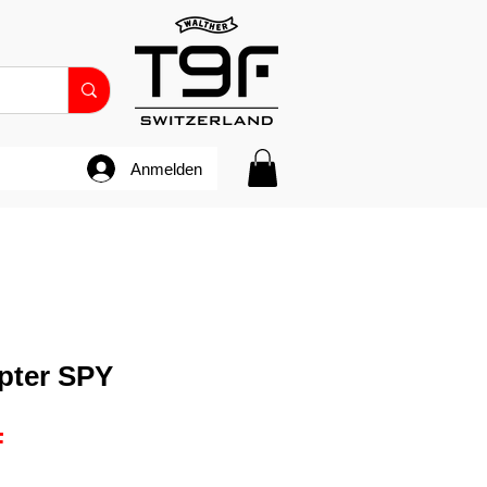
Anmelden
pter SPY
Preis
F