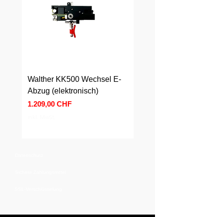
Walther KK500 Wechsel E-
Walther KK500 Wechs
Abzug (elektronisch)
Abzug (mechanisch)
Preis
Preis
1.209,00 CHF
589,00 CHF
inkl. MwSt.
inkl. MwSt.
Datenschutz
Sichere Zahlungsmittel
SSL-Verschlüsselung