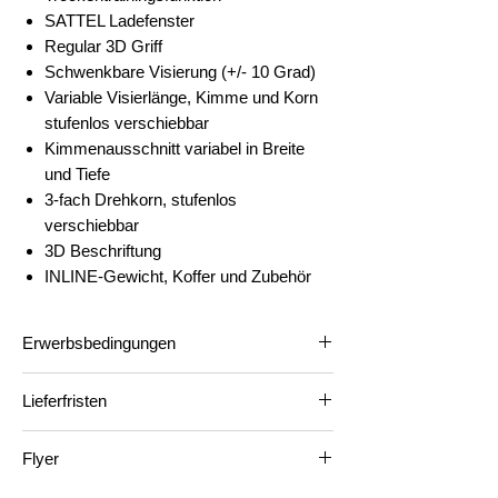
SATTEL Ladefenster
Regular 3D Griff
Schwenkbare Visierung (+/- 10 Grad)
Variable Visierlänge, Kimme und Korn
stufenlos verschiebbar
Kimmenausschnitt variabel in Breite
und Tiefe
3-fach Drehkorn, stufenlos
verschiebbar
3D Beschriftung
INLINE-Gewicht, Koffer und Zubehör
Erwerbsbedingungen
Waffen- und Munitionsverkauf
Lieferfristen
Wir verkaufen Waffen und Munition strikt
nach den gesetzlichen Vorgaben
Die Lieferzeit beträgt circa 8 Wochen nach
(Waffengesetz WG & Waffenverordnung
Flyer
Bestelleingang.
WV).