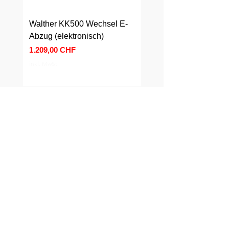
Walther KK500 Wechsel E-
Walther KK500 Wechs
Abzug (elektronisch)
Abzug (mechanisch)
Preis
Preis
1.209,00 CHF
589,00 CHF
inkl. MwSt.
inkl. MwSt.
Datenschutz
Sichere Zahlungsmittel
SSL-Verschlüsselung
SOCIAL MEDIA