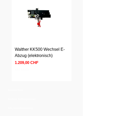
Walther KK500 Wechsel E-
Walther KK500 Wechs
Abzug (elektronisch)
Abzug (mechanisch)
Preis
Preis
1.209,00 CHF
589,00 CHF
inkl. MwSt.
inkl. MwSt.
Datenschutz
Sichere Zahlungsmittel
SSL-Verschlüsselung