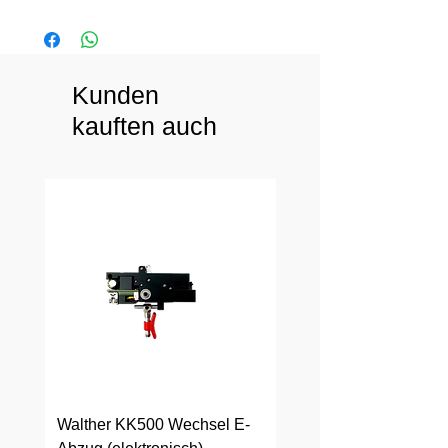
Kunden
kauften auch
Walther KK500 Wechsel E-
Walther KK500 Wechs