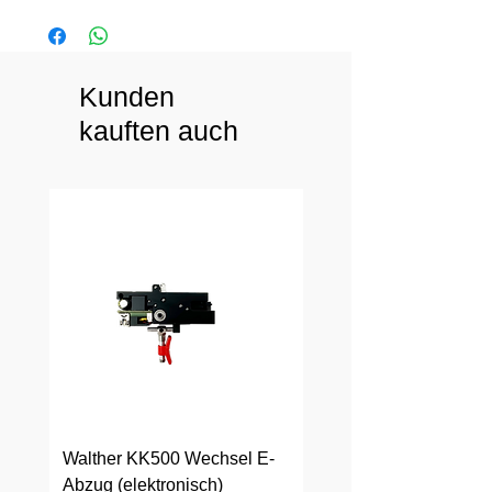
Kunden
kauften auch
Walther KK500 Wechsel E-
Walther KK500 Wechs
Abzug (elektronisch)
Abzug (mechanisch)