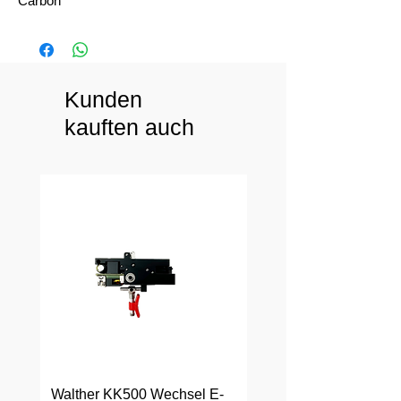
Carbon
Kunden
kauften auch
Walther KK500 Wechsel E-
Walther KK500 Wechs