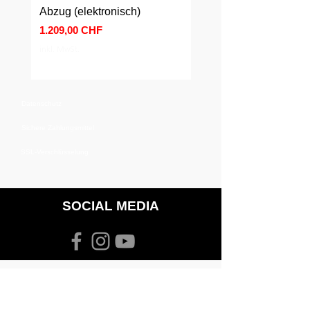
Abzug (elektronisch)
Abzug (mechanisch)
Preis
Preis
1.209,00 CHF
589,00 CHF
inkl. MwSt.
inkl. MwSt.
Datenschutz
Sichere Zahlungsmittel
SSL-Verschlüsselung
SOCIAL MEDIA
Jetzt kontaktieren!